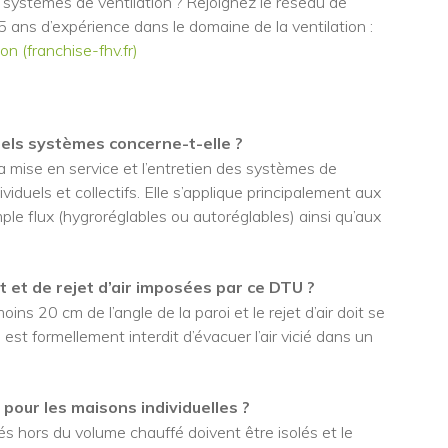
 systèmes de ventilation ? Rejoignez le réseau de
 ans d’expérience dans le domaine de la ventilation :
n (franchise-fhv.fr)
els systèmes concerne-t-elle ?
a mise en service et l’entretien des systèmes de
viduels et collectifs. Elle s’applique principalement aux
le flux (hygroréglables ou autoréglables) ainsi qu’aux
 et de rejet d’air imposées par ce DTU ?
ns 20 cm de l’angle de la paroi et le rejet d’air doit se
l est formellement interdit d’évacuer l’air vicié dans un
n pour les maisons individuelles ?
és hors du volume chauffé doivent être isolés et le