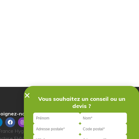
Vous souhaitez un conseil ou un
devis ?
oignez-nous sur :
rance Hygiène Ventilation 2023 | Réseau de
nchise FHV