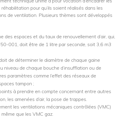
ent technique unifié a pour vocation d’encadrer les
réhabilitation pour qu’ils soient réalisés dans les
ations de ventilation. Plusieurs thèmes sont développés
me des espaces et du taux de renouvellement d’air, qui,
001, doit être de 1 litre par seconde, soit 3,6 m3
 doit de déterminer le diamètre de chaque gaine
 au niveau de chaque bouche d’insufflation ou de
autres paramètres comme l’effet des réseaux de
espaces tampon ;
 points à prendre en compte concernant entre autres
on, les amenées d’air, la pose de trappes.
lement les ventilations mécaniques contrôlées (VMC)
de même que les VMC gaz.