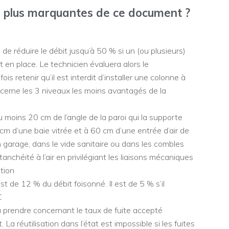
les plus marquantes de ce document ?
 de réduire le débit jusqu’à 50 % si un (ou plusieurs)
 en place. Le technicien évaluera alors le
s retenir qu’il est interdit d’installer une colonne à
cerne les 3 niveaux les moins avantagés de la
u moins 20 cm de l’angle de la paroi qui la supporte
0 cm d’une baie vitrée et à 60 cm d’une entrée d’air de
s un garage, dans le vide sanitaire ou dans les combles
’étanchéité à l’air en privilégiant les liaisons mécaniques
ction
st de 12 % du débit foisonné. Il est de 5 % s’il
 C
 à prendre concernant le taux de fuite accepté
a réutilisation dans l’état est impossible si les fuites