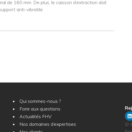
nimal de 160 mm. De plus, le caisson d’extraction doit
pport anti-vibratile.
Qui sommes-nous ?
Rej
Foire aux questions
Actualités FHV
Nos domaines d’expertises
© F
fra
Nos clients