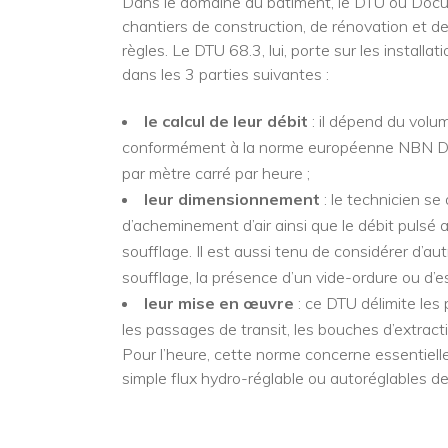
Dans le domaine du bâtiment, le DTU ou Docum
chantiers de construction, de rénovation et de 
règles. Le DTU 68.3, lui, porte sur les install
dans les 3 parties suivantes :
le calcul de leur débit
: il dépend du volu
conformément à la norme européenne NBN D50-
par mètre carré par heure ;
leur dimensionnement
: le technicien se
d’acheminement d’air ainsi que le débit pulsé
soufflage. Il est aussi tenu de considérer d’
soufflage, la présence d’un vide-ordure ou d’
leur mise en œuvre
: ce DTU délimite les
les passages de transit, les bouches d’extracti
Pour l’heure, cette norme concerne essentiel
simple flux hydro-réglable ou autoréglables 