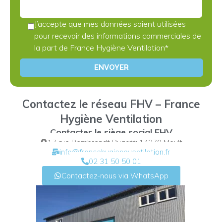
J’accepte que mes données soient utilisées
pour recevoir des informations commerciales de
la part de France Hygiène Ventilation*
Contactez le réseau FHV – France
Hygiène Ventilation
Contacter le siège social FHV
17 rue Rembrandt Bugatti 14370 Moult
info@francehygieneventilation.fr
02 31 50 50 01
Contactez-nous via WhatsApp