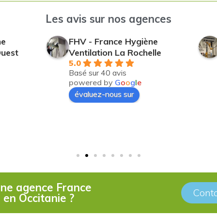
Les avis sur nos agences
ne
FHV - France Hygiène
Ouest
Ventilation La Rochelle
5.0
Basé sur 40 avis
powered by
G
o
o
g
l
e
évaluez-nous sur
 une agence France
Conta
 en Occitanie ?