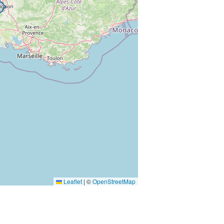
Leaflet
|
©
OpenStreetMap