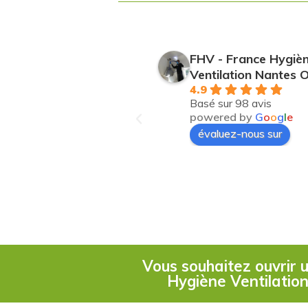
- France Hygiène
FHV - France Hygiè
ilation Quimper
Ventilation Nantes 
4.9
sur 90 avis
Basé sur 98 avis
ered by
G
o
o
g
l
e
powered by
G
o
o
g
l
e
luez-nous sur
évaluez-nous sur
Vous souhaitez ouvrir
Hygiène Ventilation