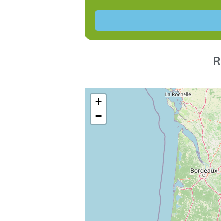
R
+
−