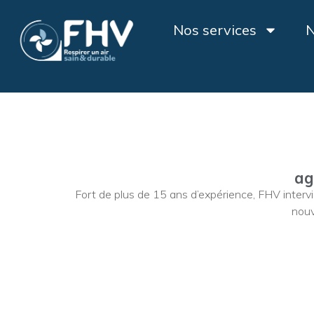
Nos services
N
ag
Fort de plus de 15 ans d’expérience, FHV interv
nouv