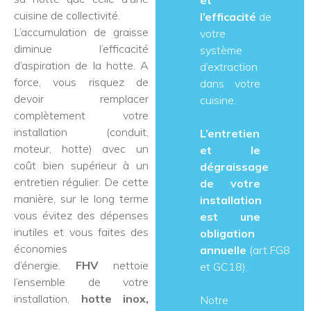
et
cuisine de collectivité.
l’efficacité
de
L’accumulation de graisse
votre
diminue l’efficacité
système
d’aspiration de la hotte. A
d’extraction
force, vous risquez de
dans votre
devoir remplacer
cuisine.
complètement votre
installation (conduit,
L’entretien
moteur, hotte) avec un
et le
coût bien supérieur à un
dégraissage
entretien régulier. De cette
de votre
manière, sur le long terme
installation
vous évitez des dépenses
est une
inutiles et vous faites des
obligation
économies
annuelle
(art.FG8
d’énergie.
FHV
nettoie
et GC18).
l’ensemble de votre
installation,
hotte inox,
Notre