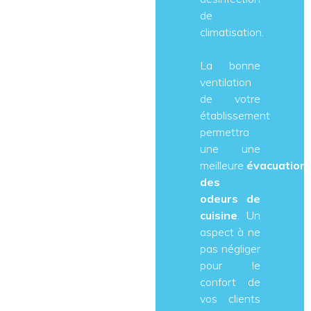
de
climatisation.
La bonne
ventilation
de votre
établissement
permettra
une une
meilleure
évacuation
des
odeurs de
cuisine
. Un
aspect à ne
pas négliger
pour le
confort de
vos clients