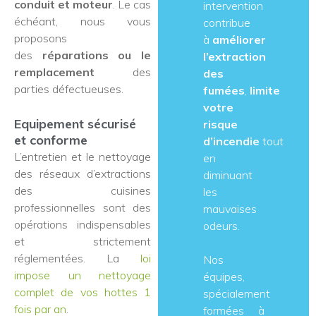
conduit et moteur
. Le cas
intervention
échéant, nous vous
contribue
proposons
à
améliorer
des
réparations ou le
l’extraction
remplacement
des
des
parties défectueuses.
fumées
,
limite
votre
Equipement sécurisé
risque
et conforme
d’incendie
tout
L’entretien et le nettoyage
en
des réseaux d’extractions
diminuant
des cuisines
les
professionnelles sont des
mauvaises
opérations indispensables
odeurs.
et strictement
réglementées. La
loi
Nos
impose un nettoyage
équipes,
complet de vos hottes 1
spécialement
fois par an
.
formées à