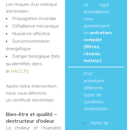
Les risques d’un manque
ce type
d’entretien :
d’installation,
Propagation incendie
vous
garantissent
Défaillance mécanique
un
entretien
Nuisance olfactive
complet
Surconsommation
(filtres,
énergétique
réseau,
Danger biologique (tels
moteur)
.
qu’identifiés dans
le
HACCP
).
FHV
entretient
Après notre intervention,
différents
nous vous délivrons
types de
un certificat d’entretien.
systèmes
d’extraction
Bien-être et qualité –
:
destructeur d’odeur
Hotte de
La chaleur et l’humidité,