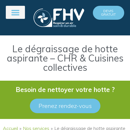
DEVIS
GRATUIT
Le dégraissage de hotte
aspirante – CHR & Cuisines
collectives
Besoin de nettoyer votre hotte ?
Prenez rendez-vous
Accueil
»
Nos services
»
Le dégraissage de hotte aspirante