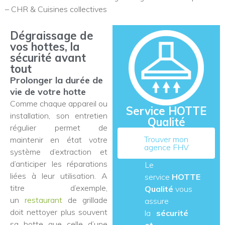
– CHR & Cuisines collectives
Dégraissage de
vos hottes, la
sécurité avant
tout
Prolonger la durée de
vie de votre hotte
Comme chaque appareil ou
Service HOTTE
installation, son entretien
Qualité
régulier permet de
Trouver mon
maintenir en état votre
agence FHV
système d’extraction et
d’anticiper les réparations
Le
liées à leur utilisation. A
service
HOTTE
titre d’exemple,
Qualité
vous
un
restaurant
de grillade
assure
doit nettoyer plus souvent
la
sécurité
sa hotte que celle d’une