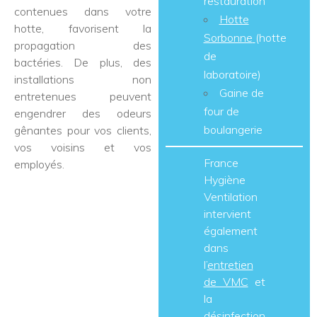
restauration
contenues dans votre
Hotte
hotte, favorisent la
Sorbonne
(hotte
propagation des
de
bactéries. De plus, des
laboratoire)
installations non
Gaine de
entretenues peuvent
four de
engendrer des odeurs
boulangerie
gênantes pour vos clients,
vos voisins et vos
France
employés.
Hygiène
Ventilation
intervient
également
dans
l’
entretien
de VMC
et
la
désinfection