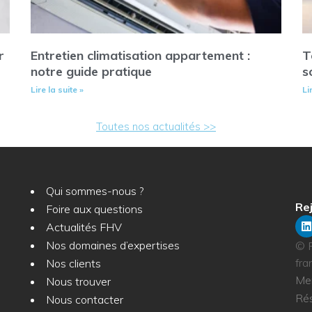
r
Entretien climatisation appartement :
T
notre guide pratique
s
Lire la suite »
Li
Toutes nos actualités >>
Qui sommes-nous ?
Rej
Foire aux questions
Actualités FHV
Nos domaines d’expertises
© F
fra
Nos clients
Men
Nous trouver
Ré
Nous contacter