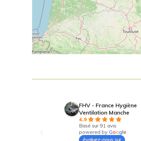
iène
FHV - France Hygiène
per
Ventilation Nantes Ouest
4.9
Basé sur 98 avis
e
powered by
G
o
o
g
l
e
évaluez-nous sur