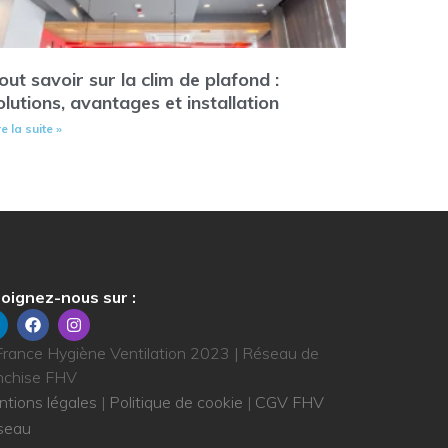
out savoir sur la clim de plafond :
olutions, avantages et installation
re la suite »
oignez-nous sur :
rance Hygiène Ventilation 2023 | Réseau de
nchise FHV
tions légales
|
Politique de cookie
|
CGV FHV
seau