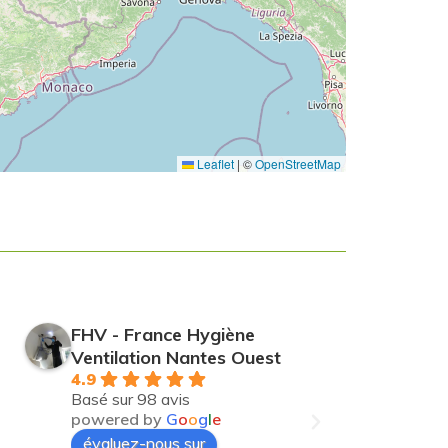
Leaflet
|
©
OpenStreetMap
FHV - France Hygiène
FHV - 
Ventilation Brest
Ventila
5.0
4.9
Basé sur 38 avis
Basé sur
powered by
G
o
o
g
l
e
powere
évaluez-nous sur
évalue