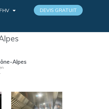
DEVIS GRATUIT
 FHV
Alpes
hône-Alpes
ien
-