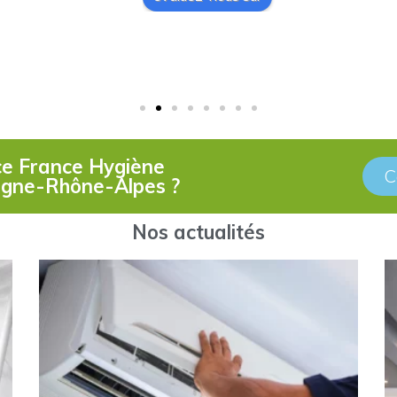
ce France Hygiène
C
rgne-Rhône-Alpes ? ​
Nos actualités