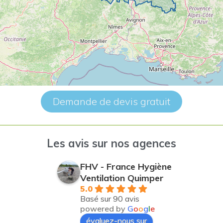
Demande de devis gratuit
Les avis sur nos agences
FHV - France Hygiène
Ventilation La Rochelle
5.0
Basé sur 40 avis
powered by
G
o
o
g
l
e
évaluez-nous sur