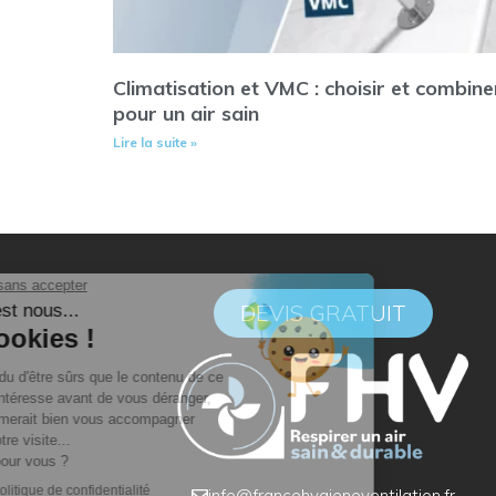
Climatisation et VMC : choisir et combine
pour un air sain
Lire la suite »
DEVIS GRATUIT
info@francehygieneventilation.fr