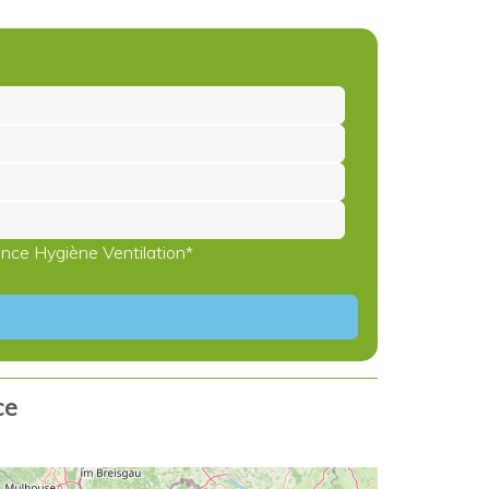
ance Hygiène Ventilation*
ce