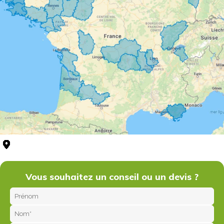
que
g
 Nord
r
tan
s
de
ne
n
r
is
re
Vous souhaitez un conseil ou un devis ?