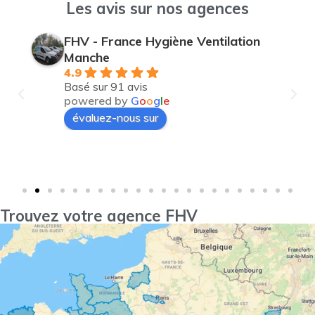
Les avis sur nos agences
FHV - France Hygiène Ventilation
Manche
4.9
Basé sur 91 avis
powered by
G
o
o
g
l
e
évaluez-nous sur
Trouvez votre agence FHV