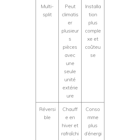
Multi-
Peut
Installa
split
climatis
tion
er
plus
plusieur
comple
s
xe et
pièces
coûteu
avec
se
une
seule
unité
extérie
ure
Réversi
Chauff
Conso
ble
e en
mme
hiver et
plus
rafraîchi
d’énergi