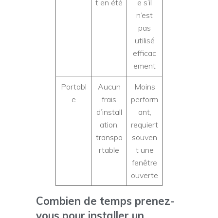
t en été
e s’il
n’est
pas
utilisé
efficac
ement
Portabl
Aucun
Moins
e
frais
perform
d’install
ant,
ation,
requiert
transpo
souven
rtable
t une
fenêtre
ouverte
Combien de temps prenez-
vous pour installer un