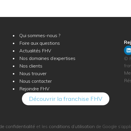
Qui sommes-nous ?
Rej
Foire aux questions
Actualités FHV
Nos domaines d’expertises
© F
fra
Nos clients
Men
Nous trouver
Ré
Nous contacter
Rejoindre FHV
Découvrir la franchise FHV
de confidentialité
et les
conditions d’utilisation
de Google s’appl