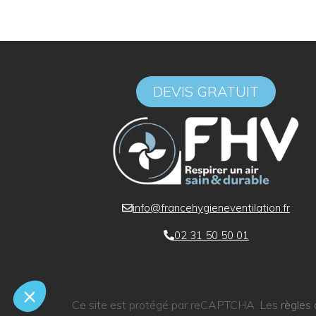
DEVIS GRATUIT
info@francehygieneventilation.fr
02 31 50 50 01
Ce site est protégé par reCAPTCHA. Les
règles 