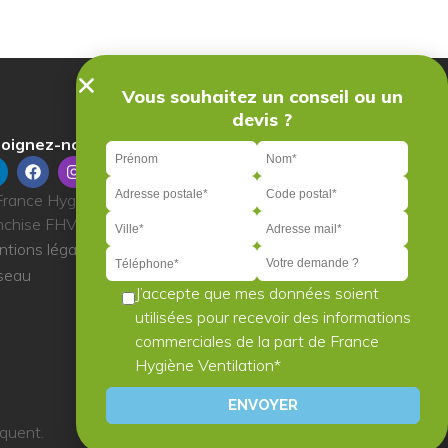
Vous souhaitez un conseil ou un
devis ?
oignez-nous sur :
rance Hygiène Ventilation 2023 | Réseau de
nchise FHV
tions légales
|
Politique de cookie
|
CGV FHV
seau
J’accepte que mes données soient
utilisées pour recevoir des informations
commerciales de la part de France
Hygiène Ventilation*
iquent.