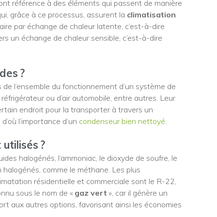
es font référence à des éléments qui passent de manière
 qui, grâce à ce processus, assurent la
climatisation
faire par échange de chaleur latente, c’est-à-dire
rs un échange de chaleur sensible, c’est-à-dire
ides ?
 de l’ensemble du fonctionnement d’un système de
e réfrigérateur ou d’air automobile, entre autres. Leur
certain endroit pour la transporter à travers un
, d’où l’importance d’un
condenseur bien nettoyé
.
utilisés ?
fluides halogénés, l’ammoniac, le dioxyde de soufre, le
n halogénés, comme le méthane. Les plus
imatation résidentielle et commerciale sont le R-22,
onnu sous le nom de «
gaz vert
», car il génère un
rt aux autres options, favorisant ainsi les économies