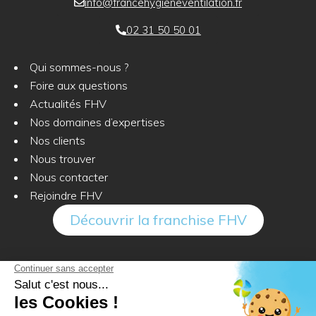
info@francehygieneventilation.fr
02 31 50 50 01
Qui sommes-nous ?
Foire aux questions
Actualités FHV
Nos domaines d’expertises
Nos clients
Nous trouver
Nous contacter
Rejoindre FHV
Découvrir la franchise FHV
Rejoignez-nous sur :
© France Hygiène Ventilation 2023 | Réseau de