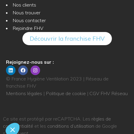
Nos clients
Nous trouver
Nous contacter
Rejoindre FHV
Découvrir la franchise FHV
Rejoignez-nous sur :
© France Hygiène Ventilation 2023 | Réseau de
franchise FHV
Mentions légales
|
Politique de cookie
|
CGV FHV Réseau
Ce site est protégé par reCAPTCHA. Les
règles de
confidentialité
et les
conditions d’utilisation
de Google
s’appliquent.