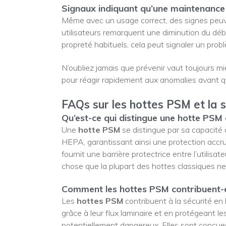
Signaux indiquant qu’une maintenance
Même avec un usage correct, des signes peuve
utilisateurs remarquent une diminution du débi
propreté habituels, cela peut signaler un prob
N’oubliez jamais que prévenir vaut toujours mie
pour réagir rapidement aux anomalies avant qu
FAQs sur les hottes PSM et la s
Qu’est-ce qui distingue une hotte PSM 
Une
hotte PSM
se distingue par sa capacité à 
HEPA, garantissant ainsi une protection accru
fournit une barrière protectrice entre l’utilis
chose que la plupart des hottes classiques n
Comment les hottes PSM contribuent-ell
Les
hottes PSM
contribuent à la sécurité en
grâce à leur flux laminaire et en protégeant le
potentiellement dangereux. Elles sont conçues