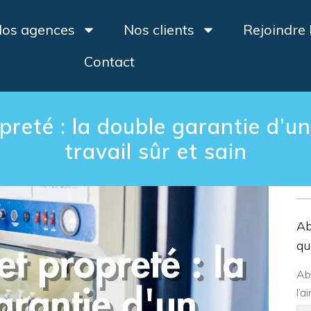
os agences
Nos clients
Rejoindre
Contact
preté : la double garantie d’u
travail sûr et sain
Ab
qu
Ab
l’a