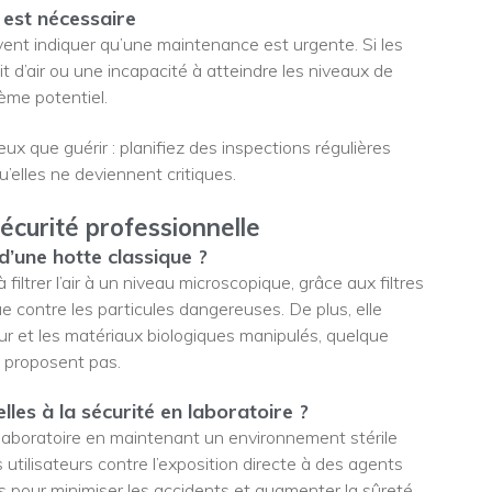
 est nécessaire
nt indiquer qu’une maintenance est urgente. Si les
t d’air ou une incapacité à atteindre les niveaux de
lème potentiel.
ux que guérir : planifiez des inspections régulières
’elles ne deviennent critiques.
écurité professionnelle
d’une hotte classique ?
filtrer l’air à un niveau microscopique, grâce aux filtres
e contre les particules dangereuses. De plus, elle
ateur et les matériaux biologiques manipulés, quelque
e proposent pas.
es à la sécurité en laboratoire ?
 laboratoire en maintenant un environnement stérile
s utilisateurs contre l’exposition directe à des agents
 pour minimiser les accidents et augmenter la sûreté